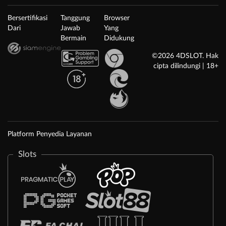
Bersertifikasi
Tanggung
Browser
Dari
Jawab
Yang
Bermain
Didukung
©2026 4DSLOT. Hak
cipta dilindungi | 18+
Platform Penyedia Layanan
Slots