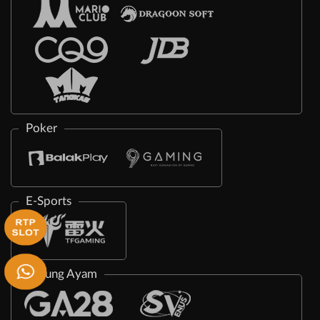
Poker
E-Sports
Sabung Ayam