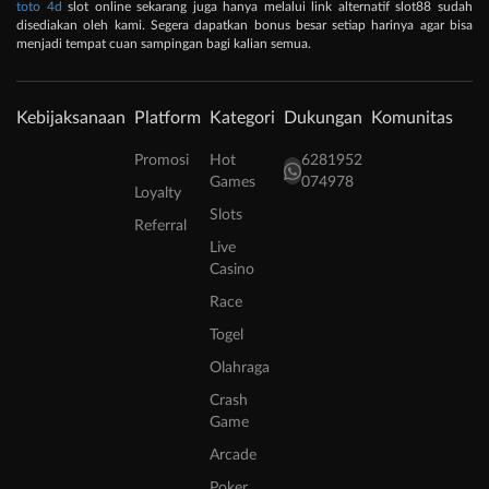
toto 4d
slot online sekarang juga hanya melalui link alternatif slot88 sudah
disediakan oleh kami. Segera dapatkan bonus besar setiap harinya agar bisa
menjadi tempat cuan sampingan bagi kalian semua.
Kebijaksanaan
Platform
Kategori
Dukungan
Komunitas
Promosi
Hot
6281952
Games
074978
Loyalty
Slots
Referral
Live
Casino
Race
Togel
Olahraga
Crash
Game
Arcade
Poker