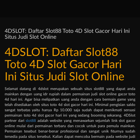
4DSLOT: Daftar Slot88 Toto 4D Slot Gacor Hari Ini
Situs Judi Slot Online
4DSLOT: Daftar Slot88
Toto 4D Slot Gacor Hari
Ini Situs Judi Slot Online
Selamat datang di 4dslot merupakan sebuah situs slot88 yang dapat anda
mainkan dengan uang idr rupiah dalam permainan judi slot online gacor toto
4d hari ini. Agar bisa melipatkan uang anda dengan cara bermain game yang
telah disediakan oleh situs toto 4d slot gacor hari ini. Minimal pengisian saldo
sangat terbatas yaitu hanya Rp 10.000 saja sudah dapat menikmati sensasi
permainan toto 4d slot gacor hari ini yang sedang booming sekarang. 4DSlot
partner dari
slot88
adalah website yang menawarkan sejumlah link slot gacor
online mulai dari permainan terbaru dan cocok untuk para pemula mainkan.
Permainan tesebut benar-benar profesional dan sangat unik fiturnya sudah
tersedia pada situs tersebut. Kalian dapat mencoba bermain pada website judi