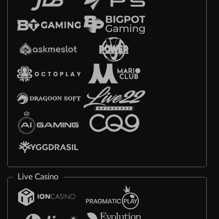
Live Casino