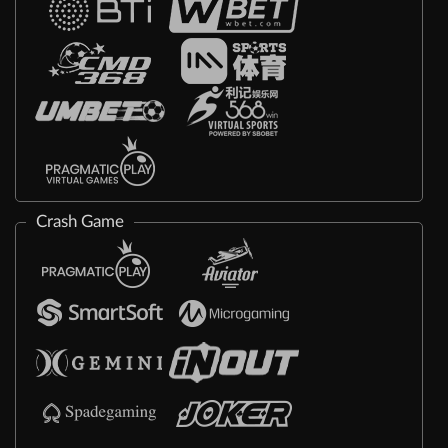
Crash Game