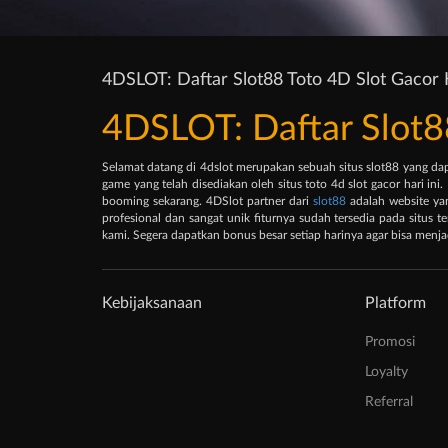
4DSLOT: Daftar Slot88 Toto 4D Slot Gacor Ha
4DSLOT: Daftar Slot88
Selamat datang di 4dslot merupakan sebuah situs slot88 yang dap
game yang telah disediakan oleh situs toto 4d slot gacor hari in
booming sekarang. 4DSlot partner dari
slot88
adalah website yan
profesional dan sangat unik fiturnya sudah tersedia pada situs 
kami. Segera dapatkan bonus besar setiap harinya agar bisa menj
Kebijaksanaan
Platform
Promosi
Loyalty
Referral