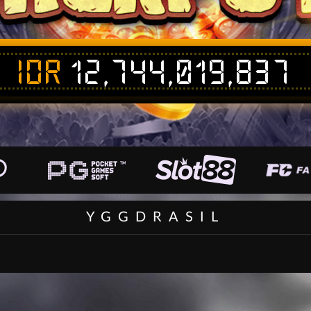
IDR
12,744,019,837
YGGDRASIL