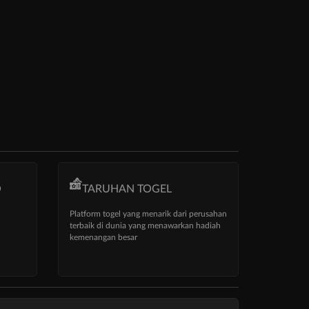
O
TARUHAN TOGEL
Platform togel yang menarik dari perusahan
terbaik di dunia yang menawarkan hadiah
kemenangan besar