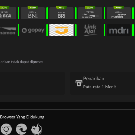
arikan tidak dapat diproses
Penarikan
Rata-rata 1 Menit
Browser Yang Didukung