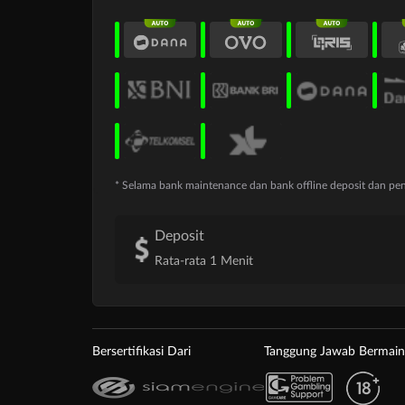
* Selama bank maintenance dan bank offline deposit dan pen
Deposit
Rata-rata 1 Menit
Bersertifikasi Dari
Tanggung Jawab Bermain