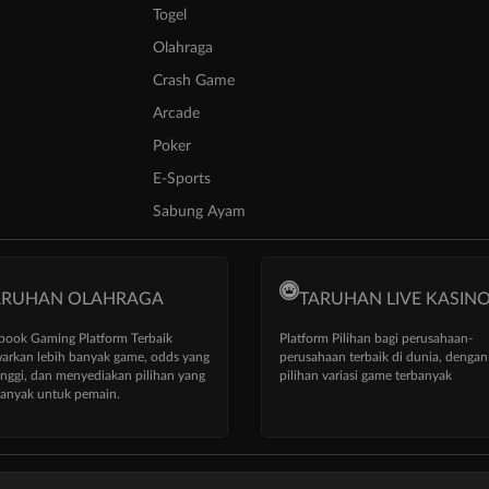
Togel
Olahraga
Crash Game
Arcade
Poker
E-Sports
Sabung Ayam
ARUHAN OLAHRAGA
TARUHAN LIVE KASIN
book Gaming Platform Terbaik
Platform Pilihan bagi perusahaan-
rkan lebih banyak game, odds yang
perusahaan terbaik di dunia, dengan
tinggi, dan menyediakan pilihan yang
pilihan variasi game terbanyak
banyak untuk pemain.