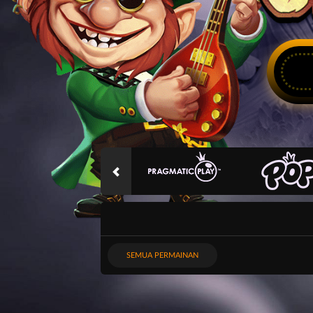
SEMUA PERMAINAN