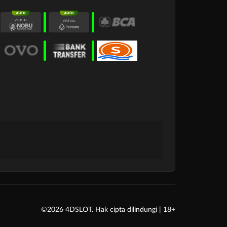
©2026 4DSLOT. Hak cipta dilindungi | 18+