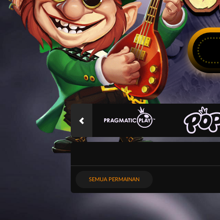
SEMUA PERMAINAN