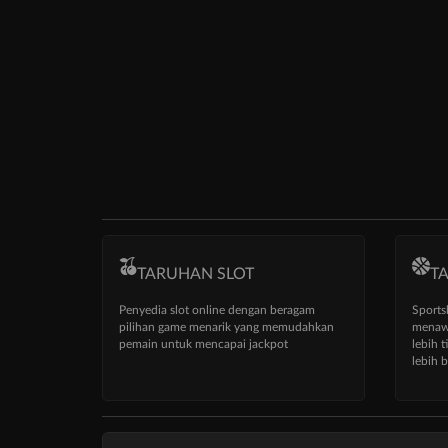
TARUHAN SLOT
T
Penyedia slot online dengan beragam
Sports
pilihan game menarik yang memudahkan
menawa
pemain untuk mencapai jackpot
lebih 
lebih 