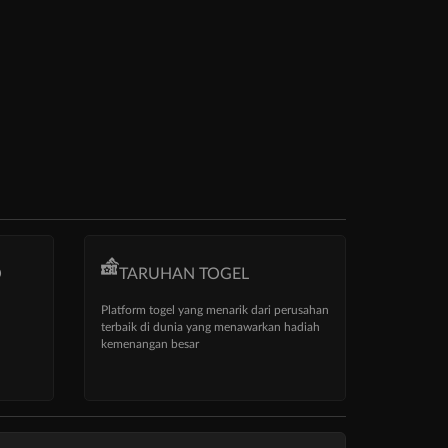
O
TARUHAN TOGEL
Platform togel yang menarik dari perusahan
terbaik di dunia yang menawarkan hadiah
kemenangan besar