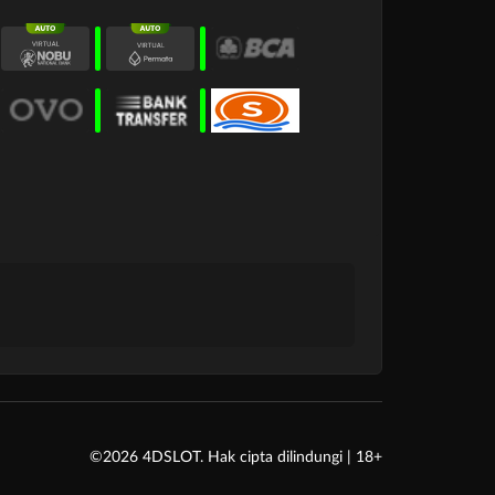
©2026 4DSLOT. Hak cipta dilindungi | 18+