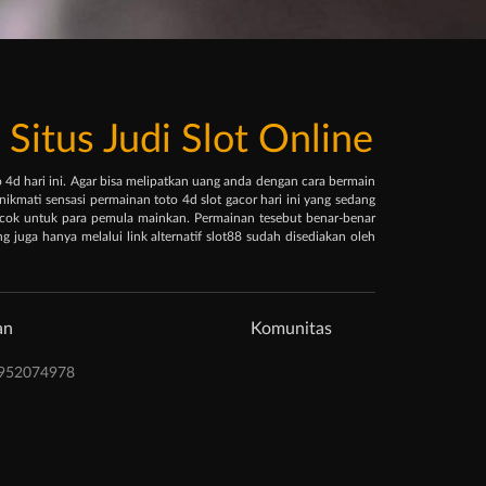
Situs Judi Slot Online
 4d hari ini. Agar bisa melipatkan uang anda dengan cara bermain
nikmati sensasi permainan toto 4d slot gacor hari ini yang sedang
cocok untuk para pemula mainkan. Permainan tesebut benar-benar
ng juga hanya melalui link alternatif slot88 sudah disediakan oleh
an
Komunitas
952074978