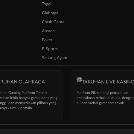
Togel
Olahraga
Crash Game
Arcade
Poker
E-Sports
Sabung Ayam
ARUHAN OLAHRAGA
TARUHAN LIVE KASIN
book Gaming Platform Terbaik
Platform Pilihan bagi perusahaan-
rkan lebih banyak game, odds yang
perusahaan terbaik di dunia, dengan
tinggi, dan menyediakan pilihan yang
pilihan variasi game terbanyak
banyak untuk pemain.