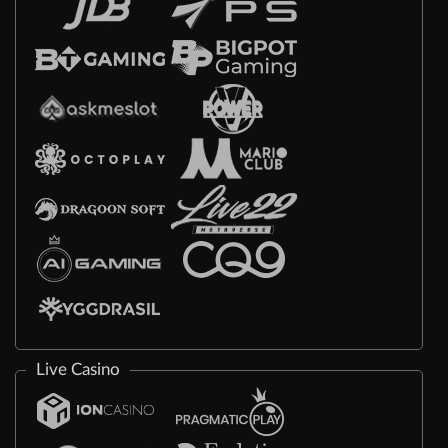
Live Casino