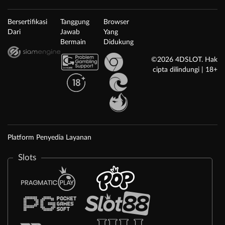
Bersertifikasi
Tanggung
Browser
Dari
Jawab
Yang
Bermain
Didukung
©2026 4DSLOT. Hak
cipta dilindungi | 18+
Platform Penyedia Layanan
Slots