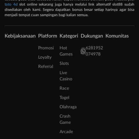
toto 4d
slot online sekarang juga hanya melalui link alternatif slot88 sudah
disediakan oleh kami. Segera dapatkan bonus besar setiap harinya agar bisa
menjadi tempat cuan sampingan bagi kalian semua.
Kebijaksanaan
Platform
Kategori
Dukungan
Komunitas
Promosi
Hot
6281952
Games
074978
Loyalty
Slots
Referral
Live
Casino
Race
Togel
Olahraga
Crash
Game
Arcade