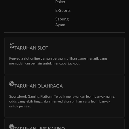
Poker
E-Sports
Sabung
Ayam
TARUHAN SLOT
Penyedia slot online dengan beragam pilihan game menarik yang
memudahkan pemain untuk mencapai jackpot
TARUHAN OLAHRAGA
Sportsbook Gaming Platform Terbaik menawarkan lebih banyak game,
odds yang lebih tinggi, dan menyediakan pilihan yang lebih banyak
untuk pemain.
TARUHAN LIVE KASINO