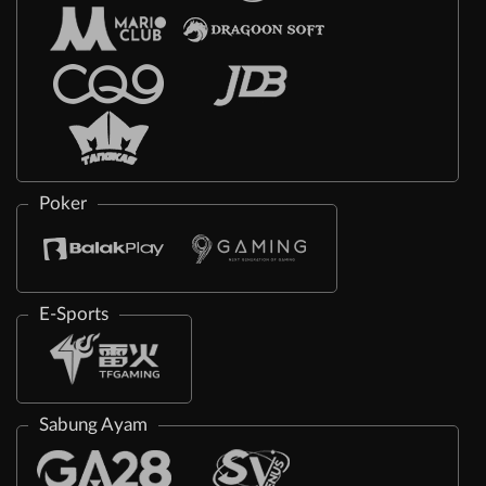
Poker
E-Sports
Sabung Ayam