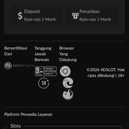
Deposit
Penarikan
Rata-rata 1 Menit
Rata-rata 1 Menit
Bersertifikasi
Tanggung
Browser
Dari
Jawab
Yang
Bermain
Didukung
©2026 4DSLOT. Hak
cipta dilindungi | 18+
Platform Penyedia Layanan
Slots