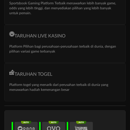
Sportsbook Gaming Platform Terbaik menawarkan lebih banyak game,
odds yang lebih tinggi, dan menyediakan pilihan yang lebih banyak
untuk pemain.
TARUHAN LIVE KASINO
Platform Pilihan bagi perusahaan-perusahaan terbaik di dunia, dengan
pilihan variasi game terbanyak
TARUHAN TOGEL
Platform togel yang menarik dari perusahan terbaik di dunia yang
menawarkan hadiah kemenangan besar