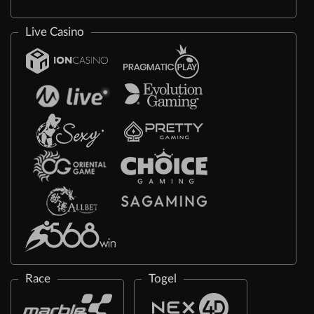
Live Casino
Race
Togel