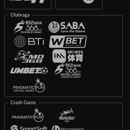
Olahraga
Crash Game