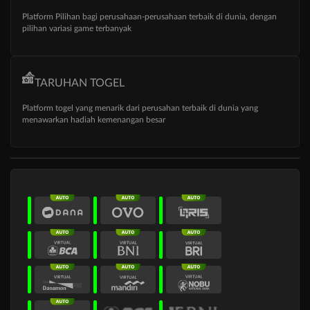
Platform Pilihan bagi perusahaan-perusahaan terbaik di dunia, dengan
pilihan variasi game terbanyak
TARUHAN TOGEL
Platform togel yang menarik dari perusahan terbaik di dunia yang
menawarkan hadiah kemenangan besar