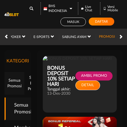
BHS
Live
Versi
Chat
Mobile
INDONESIA
DAFTAR
MASUK
PROMOSI
POKER
E-SPORTS
SABUNG AYAM
KATEGORI
BONUS
DEPOSIT
AMBIL PROMO
Semua
10% SETIAP
Semua
Event
HARI
DETAIL
Promosi
Provider
Tanggal akhir:
13-Des-2030
Semua
Promosi