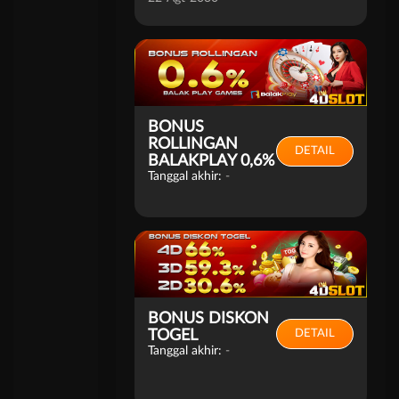
BONUS
ROLLINGAN
DETAIL
BALAKPLAY 0,6%
Tanggal akhir:
-
BONUS DISKON
TOGEL
DETAIL
Tanggal akhir:
-