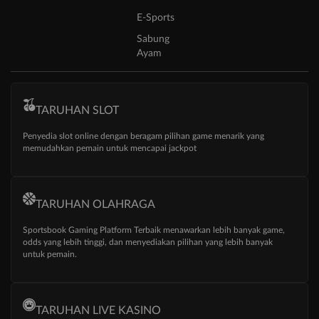
E-Sports
Sabung
Ayam
TARUHAN SLOT
Penyedia slot online dengan beragam pilihan game menarik yang
memudahkan pemain untuk mencapai jackpot
TARUHAN OLAHRAGA
Sportsbook Gaming Platform Terbaik menawarkan lebih banyak game,
odds yang lebih tinggi, dan menyediakan pilihan yang lebih banyak
untuk pemain.
TARUHAN LIVE KASINO