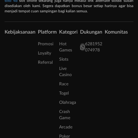
toto 4d
slot online sekarang juga hanya melalui link alternatif slot88 sudah
disediakan oleh kami. Segera dapatkan bonus besar setiap harinya agar bisa
menjadi tempat cuan sampingan bagi kalian semua.
Kebijaksanaan
Platform
Kategori
Dukungan
Komunitas
Promosi
Hot
6281952
Games
074978
Loyalty
Slots
Referral
Live
Casino
Race
Togel
Olahraga
Crash
Game
Arcade
Poker