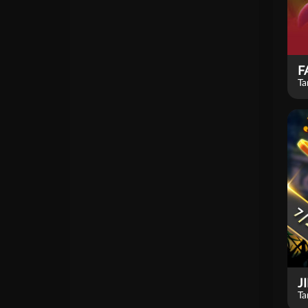
F
Ta
J
Ta