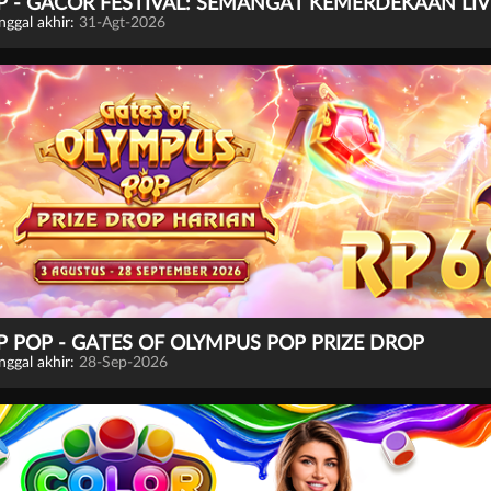
P - GACOR FESTIVAL: SEMANGAT KEMERDEKAAN LIV
nggal akhir:
31-Agt-2026
P POP - GATES OF OLYMPUS POP PRIZE DROP
nggal akhir:
28-Sep-2026