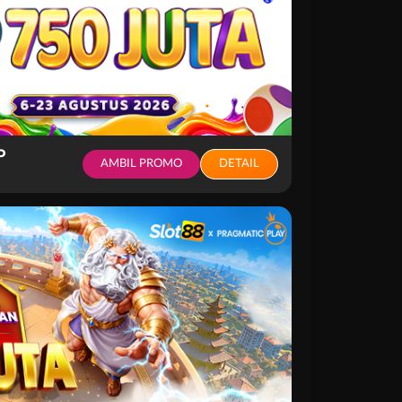
P
AMBIL PROMO
DETAIL