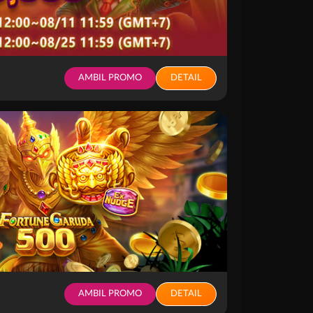
AMBIL PROMO
DETAIL
AMBIL PROMO
DETAIL