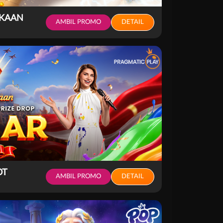
EKAAN
AMBIL PROMO
DETAIL
OT
AMBIL PROMO
DETAIL