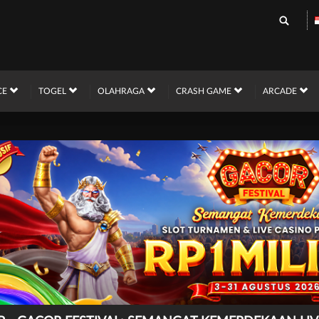
CE
TOGEL
OLAHRAGA
CRASH GAME
ARCADE