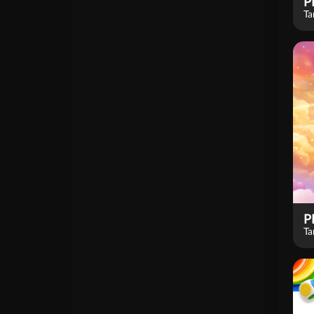
P
Ta
P
Ta