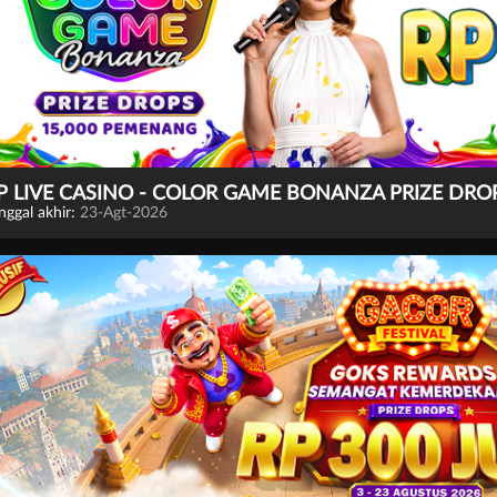
P LIVE CASINO - COLOR GAME BONANZA PRIZE DRO
nggal akhir:
23-Agt-2026