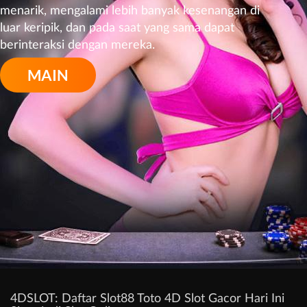
menarik, mengalami lebih banyak kesenangan di
luar keripik, dan pada saat yang sama dapat
berinteraksi dengan mereka.
MAIN
4DSLOT: Daftar Slot88 Toto 4D Slot Gacor Hari Ini