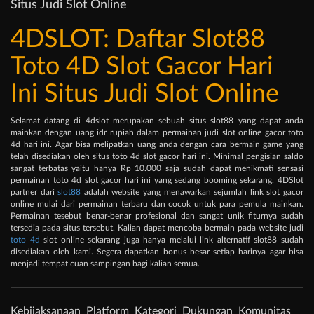
Situs Judi Slot Online
4DSLOT: Daftar Slot88
Toto 4D Slot Gacor Hari
Ini Situs Judi Slot Online
Selamat datang di 4dslot merupakan sebuah situs slot88 yang dapat anda
mainkan dengan uang idr rupiah dalam permainan judi slot online gacor toto
4d hari ini. Agar bisa melipatkan uang anda dengan cara bermain game yang
telah disediakan oleh situs toto 4d slot gacor hari ini. Minimal pengisian saldo
sangat terbatas yaitu hanya Rp 10.000 saja sudah dapat menikmati sensasi
permainan toto 4d slot gacor hari ini yang sedang booming sekarang. 4DSlot
partner dari
slot88
adalah website yang menawarkan sejumlah link slot gacor
online mulai dari permainan terbaru dan cocok untuk para pemula mainkan.
Permainan tesebut benar-benar profesional dan sangat unik fiturnya sudah
tersedia pada situs tersebut. Kalian dapat mencoba bermain pada website judi
toto 4d
slot online sekarang juga hanya melalui link alternatif slot88 sudah
disediakan oleh kami. Segera dapatkan bonus besar setiap harinya agar bisa
menjadi tempat cuan sampingan bagi kalian semua.
Kebijaksanaan
Platform
Kategori
Dukungan
Komunitas