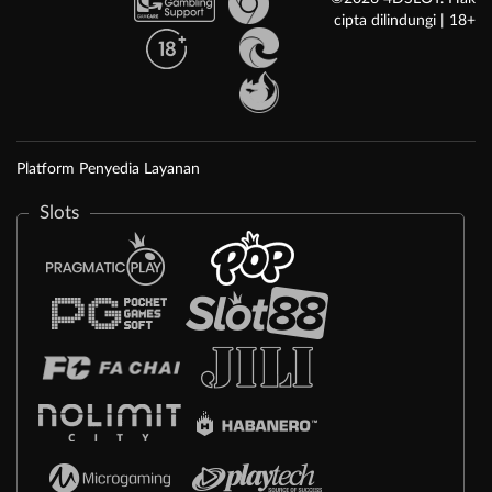
cipta dilindungi | 18+
Platform Penyedia Layanan
Slots