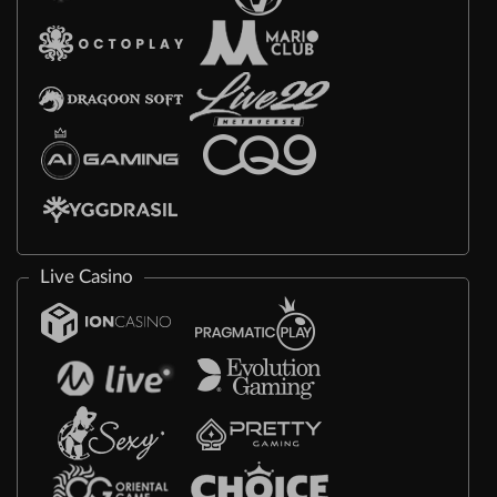
Live Casino