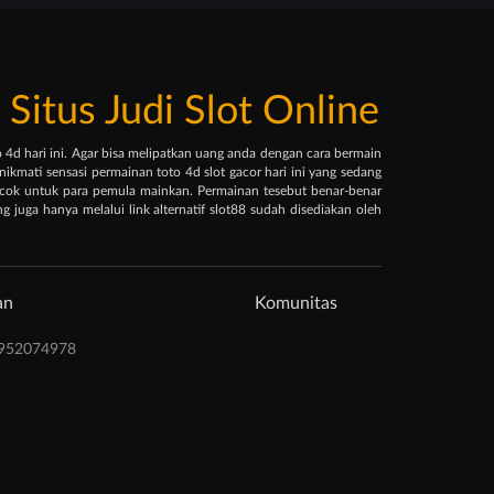
Situs Judi Slot Online
 4d hari ini. Agar bisa melipatkan uang anda dengan cara bermain
nikmati sensasi permainan toto 4d slot gacor hari ini yang sedang
cocok untuk para pemula mainkan. Permainan tesebut benar-benar
ng juga hanya melalui link alternatif slot88 sudah disediakan oleh
an
Komunitas
952074978