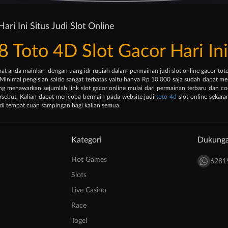
ri Ini Situs Judi Slot Online
 Toto 4D Slot Gacor Hari Ini 
at anda mainkan dengan uang idr rupiah dalam permainan judi slot online gacor toto
i. Minimal pengisian saldo sangat terbatas yaitu hanya Rp 10.000 saja sudah dapat me
g menawarkan sejumlah link slot gacor online mulai dari permainan terbaru dan 
tersebut. Kalian dapat mencoba bermain pada website judi
toto 4d
slot online sekara
adi tempat cuan sampingan bagi kalian semua.
Kategori
Dukung
Hot Games
6281
Slots
Live Casino
Race
Togel