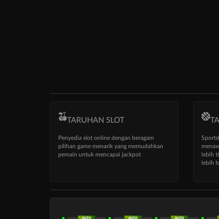
TARUHAN SLOT
T
Penyedia slot online dengan beragam
Sports
pilihan game menarik yang memudahkan
menawa
pemain untuk mencapai jackpot
lebih 
lebih 