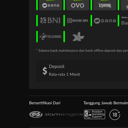
* Selama bank maintenance dan bank offline deposit dan pen
Deposit
Rata-rata 1 Menit
Bersertifikasi Dari
Tanggung Jawab Bermain