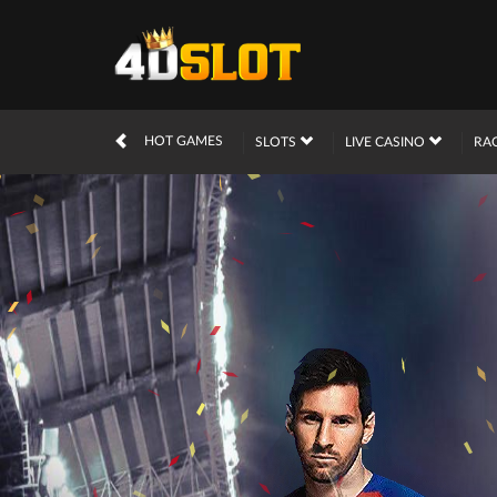
HOT GAMES
SLOTS
LIVE CASINO
RA