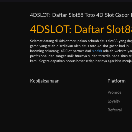
4DSLOT: Daftar Slot88 Toto 4D Slot Gacor Ha
4DSLOT: Daftar Slot88
Selamat datang di 4dslot merupakan sebuah situs slot88 yang dap
game yang telah disediakan oleh situs toto 4d slot gacor hari in
booming sekarang. 4DSlot partner dari
slot88
adalah website yan
profesional dan sangat unik fiturnya sudah tersedia pada situs 
kami. Segera dapatkan bonus besar setiap harinya agar bisa menj
Kebijaksanaan
Platform
Promosi
Loyalty
Referral