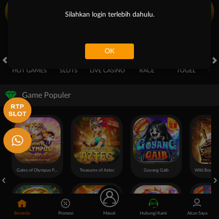
IDR
12,702,515,143
Silahkan login terlebih dahulu.
OK
HOT GAMES
SLOTS
LIVE CASINO
RACE
TOGEL
OL
Game Populer
Gates of Olympus POP
Treasures of Aztec
Goyang Gaib
Beranda
Promosi
Masuk
Hubungi Kami
Akun Saya